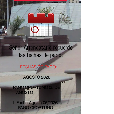
Señor Arrendatario recuerde
las fechas de pago:
FECHAS D
E PAGO
:
AGOSTO
2026
PAGO OPORTUNO 05 DE
AGOSTO
1. Fecha Agosto 05
/2026
PAGO OPORTUNO