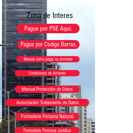
Zona de Interes
Pague por PSE Aqui.
Pague por Codigo Barras.
Manual como pagar su Arriendo
Condiciones de Arriendo
Manual Protección de Datos
Autorización Tratamiento de Datos
Formulario Persona Natural
Formulario Persona Juridica